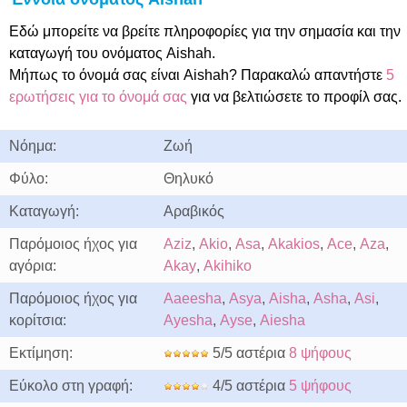
Εδώ μπορείτε να βρείτε πληροφορίες για την σημασία και την
καταγωγή του ονόματος Aishah.
Μήπως το όνομά σας είναι Aishah? Παρακαλώ απαντήστε
5
ερωτήσεις για το όνομά σας
για να βελτιώσετε το προφίλ σας.
Νόημα:
Ζωή
Φύλο:
Θηλυκό
Καταγωγή:
Αραβικός
Παρόμοιος ήχος για
Aziz
,
Akio
,
Asa
,
Akakios
,
Ace
,
Aza
,
αγόρια:
Akay
,
Akihiko
Παρόμοιος ήχος για
Aaeesha
,
Asya
,
Aisha
,
Asha
,
Asi
,
κορίτσια:
Ayesha
,
Ayse
,
Aiesha
Εκτίμηση:
5/5 αστέρια
8 ψήφους
Εύκολο στη γραφή:
4/5 αστέρια
5 ψήφους