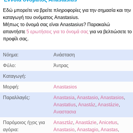
Εδώ μπορείτε να βρείτε πληροφορίες για την σημασία και την
καταγωγή του ονόματος Anastasius.
Μήπως το όνομά σας είναι Anastasius? Παρακαλώ
απαντήστε
5 ερωτήσεις για το όνομά σας
για να βελτιώσετε το
προφίλ σας.
Νόημα:
Ανάσταση
Φύλο:
Άντρας
Καταγωγή:
Μορφή:
Anastasios
Παραλλαγές:
Anastasia
,
Anastasio
,
Anastasios
,
Anastatius
,
Anastáz
,
Anastázie
,
Αναστασια
Παρόμοιος ήχος για
Anasztáz
,
Anastázie
,
Anicetus
,
αγόρια:
Anastasio
,
Anastagio
,
Anastas
,