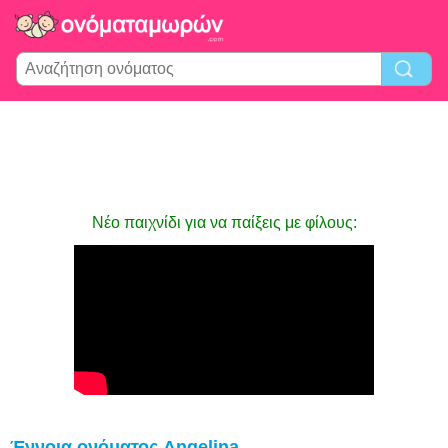
Νέο παιχνίδι για να παίξεις με φίλους:
Έννοια ονόματος Angelina