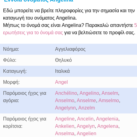
Εδώ μπορείτε να βρείτε πληροφορίες για την σημασία και την
καταγωγή του ονόματος Angelina.
Μήπως το όνομά σας είναι Angelina? Παρακαλώ απαντήστε
5
ερωτήσεις για το όνομά σας
για να βελτιώσετε το προφίλ σας.
Νόημα:
Αγγελιαφόρος
Φύλο:
Θηλυκό
Καταγωγή:
Ιταλικά
Μορφή:
Angel
Παρόμοιος ήχος για
Anchélino
,
Angelino
,
Anselm
,
αγόρια:
Anselmo
,
Anselme
,
Amselmo
,
Angelynn
,
Anzelm
Παρόμοιος ήχος για
Angeline
,
Ancelin
,
Angelenia
,
κορίτσια:
Ankelien
,
Angelyn
,
Angelena
,
Anselma
,
Angelien