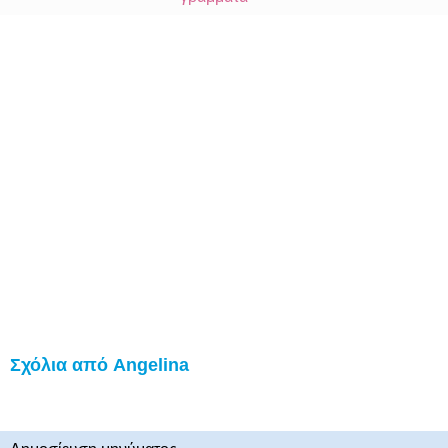
Σχόλια από Angelina