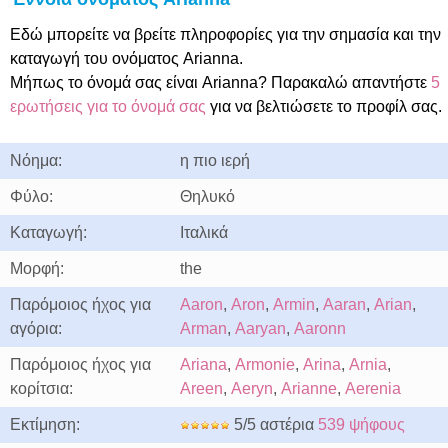
Εδώ μπορείτε να βρείτε πληροφορίες για την σημασία και την
καταγωγή του ονόματος Arianna.
Μήπως το όνομά σας είναι Arianna? Παρακαλώ απαντήστε
5
ερωτήσεις για το όνομά σας
για να βελτιώσετε το προφίλ σας.
Νόημα:
η πιο ιερή
Φύλο:
Θηλυκό
Καταγωγή:
Ιταλικά
Μορφή:
the
Παρόμοιος ήχος για
Aaron
,
Aron
,
Armin
,
Aaran
,
Arian
,
αγόρια:
Arman
,
Aaryan
,
Aaronn
Παρόμοιος ήχος για
Ariana
,
Armonie
,
Arina
,
Arnia
,
κορίτσια:
Areen
,
Aeryn
,
Arianne
,
Aerenia
Εκτίμηση:
5/5 αστέρια
539 ψήφους