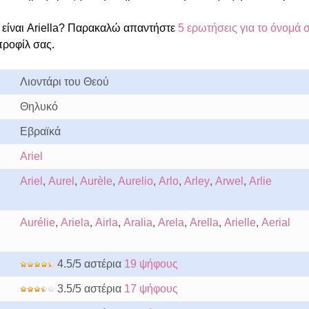
είναι Ariella? Παρακαλώ απαντήστε
5 ερωτήσεις για το όνομά 
προφίλ σας.
Λιοντάρι του Θεού
Θηλυκό
Εβραϊκά
Ariel
Ariel
,
Aurel
,
Aurèle
,
Aurelio
,
Arlo
,
Arley
,
Arwel
,
Arlie
Aurélie
,
Ariela
,
Airla
,
Aralia
,
Arela
,
Arella
,
Arielle
,
Aerial
4.5/5 αστέρια
19 ψήφους
3.5/5 αστέρια
17 ψήφους