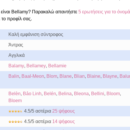
είναι Bellamy? Παρακαλώ απαντήστε
5 ερωτήσεις για το όνομά
 το προφίλ σας.
Καλή εμφάνιση σύντροφος
Άντρας
Αγγλικά
Balamy
,
Bellamey
,
Bellamie
Balin
,
Baal-Meon
,
Blom
,
Blane
,
Blian
,
Blaine
,
Blayne
,
Balu
Belèn
,
Bảo Linh
,
Belén
,
Belina
,
Bleona
,
Bellini
,
Bloom
,
Bloem
4.5/5 αστέρια
25 ψήφους
4.5/5 αστέρια
14 ψήφους