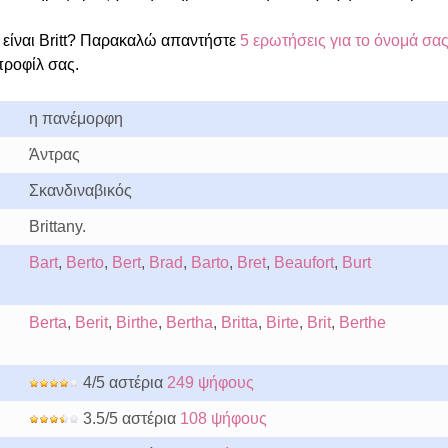
είναι Britt? Παρακαλώ απαντήστε
5 ερωτήσεις για το όνομά σα
προφίλ σας.
η πανέμορφη
Άντρας
Σκανδιναβικός
Brittany.
Bart
,
Berto
,
Bert
,
Brad
,
Barto
,
Bret
,
Beaufort
,
Burt
Berta
,
Berit
,
Birthe
,
Bertha
,
Britta
,
Birte
,
Brit
,
Berthe
4/5 αστέρια
249 ψήφους
3.5/5 αστέρια
108 ψήφους