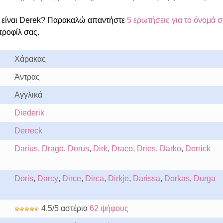
 είναι Derek? Παρακαλώ απαντήστε
5 ερωτήσεις για το όνομά 
προφίλ σας.
Χάρακας
Άντρας
Αγγλικά
Diederik
Derreck
Darius
,
Drago
,
Dorus
,
Dirk
,
Draco
,
Dries
,
Darko
,
Derrick
Doris
,
Darcy
,
Dirce
,
Dirca
,
Dirkje
,
Darissa
,
Dorkas
,
Durga
4.5/5 αστέρια
62 ψήφους