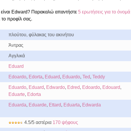
 είναι Edward? Παρακαλώ απαντήστε
5 ερωτήσεις για το όνομά
 το προφίλ σας.
πλούτου, φύλακας του ακινήτου
Άντρας
Αγγλικά
Eduard
Edoardo
,
Edorta
,
Eduard
,
Eduardo
,
Ted
,
Teddy
Eduardo
,
Eduard
,
Edwardo
,
Edred
,
Edoardo
,
Edouard
,
Eduarte
,
Edorta
Eduarda
,
Eduarde
,
Ettard
,
Eduarta
,
Edwarda
4.5/5 αστέρια
170 ψήφους