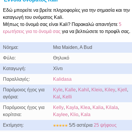
Εδώ μπορείτε να βρείτε πληροφορίες για την σημασία και την
καταγωγή του ονόματος Kali.
Μήπως το όνομά σας είναι Kali? Παρακαλώ απαντήστε
5
ερωτήσεις για το όνομά σας
για να βελτιώσετε το προφίλ σας.
Νόημα:
Μια Maiden, A Bud
Φύλο:
Θηλυκό
Καταγωγή:
Χίντι
Παραλλαγές:
Kalidasa
Παρόμοιος ήχος για
Kyle
,
Kalle
,
Kahil
,
Kleio
,
Kiley
,
Kjell
,
αγόρια:
Kal
,
Kelli
Παρόμοιος ήχος για
Kelly
,
Kayla
,
Klea
,
Kalia
,
Kilala
,
κορίτσια:
Kaylee
,
Klio
,
Kala
Εκτίμηση:
5/5 αστέρια
25 ψήφους