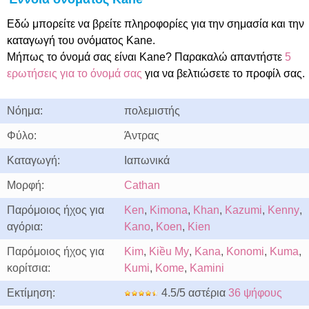
Εδώ μπορείτε να βρείτε πληροφορίες για την σημασία και την
καταγωγή του ονόματος Kane.
Μήπως το όνομά σας είναι Kane? Παρακαλώ απαντήστε
5
ερωτήσεις για το όνομά σας
για να βελτιώσετε το προφίλ σας.
Νόημα:
πολεμιστής
Φύλο:
Άντρας
Καταγωγή:
Ιαπωνικά
Μορφή:
Cathan
Παρόμοιος ήχος για
Ken
,
Kimona
,
Khan
,
Kazumi
,
Kenny
,
αγόρια:
Kano
,
Koen
,
Kien
Παρόμοιος ήχος για
Kim
,
Kiều My
,
Kana
,
Konomi
,
Kuma
,
κορίτσια:
Kumi
,
Kome
,
Kamini
Εκτίμηση:
4.5/5 αστέρια
36 ψήφους