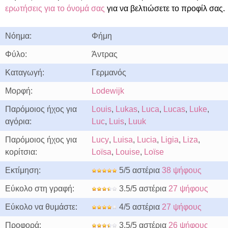
ερωτήσεις για το όνομά σας
για να βελτιώσετε το προφίλ σας.
Νόημα:
Φήμη
Φύλο:
Άντρας
Καταγωγή:
Γερμανός
Μορφή:
Lodewijk
Παρόμοιος ήχος για
Louis
,
Lukas
,
Luca
,
Lucas
,
Luke
,
αγόρια:
Luc
,
Luis
,
Luuk
Παρόμοιος ήχος για
Lucy
,
Luisa
,
Lucia
,
Ligia
,
Liza
,
κορίτσια:
Loïsa
,
Louise
,
Loïse
Εκτίμηση:
5/5 αστέρια
38 ψήφους
Εύκολο στη γραφή:
3.5/5 αστέρια
27 ψήφους
Εύκολο να θυμάστε:
4/5 αστέρια
27 ψήφους
Προφορά:
3.5/5 αστέρια
26 ψήφους