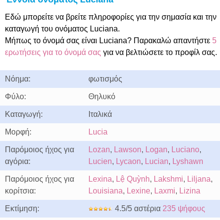
Εδώ μπορείτε να βρείτε πληροφορίες για την σημασία και την
καταγωγή του ονόματος Luciana.
Μήπως το όνομά σας είναι Luciana? Παρακαλώ απαντήστε
5
ερωτήσεις για το όνομά σας
για να βελτιώσετε το προφίλ σας.
Νόημα:
φωτισμός
Φύλο:
Θηλυκό
Καταγωγή:
Ιταλικά
Μορφή:
Lucia
Παρόμοιος ήχος για
Lozan
,
Lawson
,
Logan
,
Luciano
,
αγόρια:
Lucien
,
Lycaon
,
Lucian
,
Lyshawn
Παρόμοιος ήχος για
Lexina
,
Lệ Quỳnh
,
Lakshmi
,
Liljana
,
κορίτσια:
Louisiana
,
Lexine
,
Laxmi
,
Lizina
Εκτίμηση:
4.5/5 αστέρια
235 ψήφους