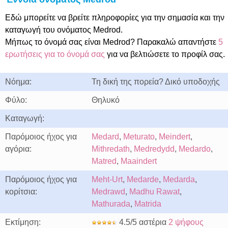
Εδώ μπορείτε να βρείτε πληροφορίες για την σημασία και την
καταγωγή του ονόματος Medrod.
Μήπως το όνομά σας είναι Medrod? Παρακαλώ απαντήστε
5
ερωτήσεις για το όνομά σας
για να βελτιώσετε το προφίλ σας.
Νόημα:
Τη δική της πορεία? Δικό υποδοχής
Φύλο:
Θηλυκό
Καταγωγή:
Παρόμοιος ήχος για
Medard
,
Meturato
,
Meindert
,
αγόρια:
Mithredath
,
Medredydd
,
Medardo
,
Matred
,
Maaindert
Παρόμοιος ήχος για
Meht-Urt
,
Medarde
,
Medarda
,
κορίτσια:
Medrawd
,
Madhu Rawat
,
Mathurada
,
Matrida
Εκτίμηση:
4.5/5 αστέρια
2 ψήφους