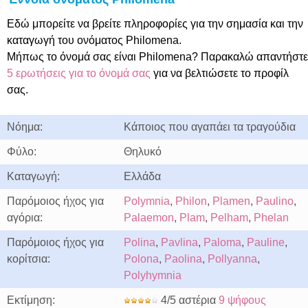
Εδώ μπορείτε να βρείτε πληροφορίες για την σημασία και την
καταγωγή του ονόματος Philomena.
Μήπως το όνομά σας είναι Philomena? Παρακαλώ απαντήστε
5 ερωτήσεις για το όνομά σας
για να βελτιώσετε το προφίλ
σας.
Νόημα:
Κάποιος που αγαπάει τα τραγούδια
Φύλο:
Θηλυκό
Καταγωγή:
Ελλάδα
Παρόμοιος ήχος για
Polymnia
,
Philon
,
Plamen
,
Paulino
,
αγόρια:
Palaemon
,
Plam
,
Pelham
,
Phelan
Παρόμοιος ήχος για
Polina
,
Pavlina
,
Paloma
,
Pauline
,
κορίτσια:
Polona
,
Paolina
,
Pollyanna
,
Polyhymnia
Εκτίμηση:
4/5 αστέρια
9 ψήφους