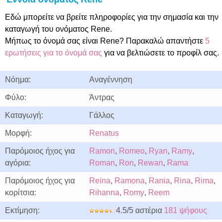
Εδώ μπορείτε να βρείτε πληροφορίες για την σημασία και την
καταγωγή του ονόματος Rene.
Μήπως το όνομά σας είναι Rene? Παρακαλώ απαντήστε
5
ερωτήσεις για το όνομά σας
για να βελτιώσετε το προφίλ σας.
Νόημα:
Αναγέννηση
Φύλο:
Άντρας
Καταγωγή:
Γάλλος
Μορφή:
Renatus
Παρόμοιος ήχος για
Ramon
,
Romeo
,
Ryan
,
Ramy
,
αγόρια:
Roman
,
Ron
,
Rewan
,
Rama
Παρόμοιος ήχος για
Reina
,
Ramona
,
Rania
,
Rina
,
Rima
,
κορίτσια:
Rihanna
,
Romy
,
Reem
Εκτίμηση:
4.5/5 αστέρια
181 ψήφους