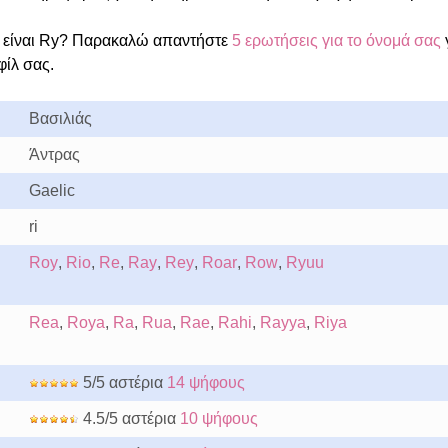
 είναι Ry? Παρακαλώ απαντήστε
5 ερωτήσεις για το όνομά σας
φίλ σας.
Βασιλιάς
Άντρας
Gaelic
ri
Roy
,
Rio
,
Re
,
Ray
,
Rey
,
Roar
,
Row
,
Ryuu
Rea
,
Roya
,
Ra
,
Rua
,
Rae
,
Rahi
,
Rayya
,
Riya
5/5 αστέρια
14 ψήφους
4.5/5 αστέρια
10 ψήφους