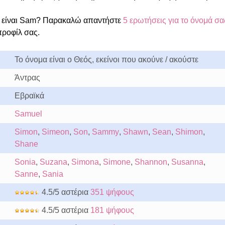
 είναι Sam? Παρακαλώ απαντήστε
5 ερωτήσεις για το όνομά σα
προφίλ σας.
Το όνομα είναι ο Θεός, εκείνοι που ακούνε / ακούστε
Άντρας
Εβραϊκά
Samuel
Simon
,
Simeon
,
Son
,
Sammy
,
Shawn
,
Sean
,
Shimon
,
Shane
Sonia
,
Suzana
,
Simona
,
Simone
,
Shannon
,
Susanna
,
Sanne
,
Sania
4.5/5 αστέρια
351 ψήφους
4.5/5 αστέρια
181 ψήφους