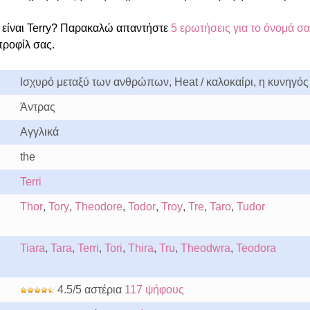
είναι Terry? Παρακαλώ απαντήστε
5 ερωτήσεις για το όνομά σα
προφίλ σας.
Ισχυρό μεταξύ των ανθρώπων, Heat / καλοκαίρι, η κυνηγός
Άντρας
Αγγλικά
the
Terri
Thor
,
Tory
,
Theodore
,
Todor
,
Troy
,
Tre
,
Taro
,
Tudor
Tiara
,
Tara
,
Terri
,
Tori
,
Thira
,
Tru
,
Theodwra
,
Teodora
4.5/5 αστέρια
117 ψήφους