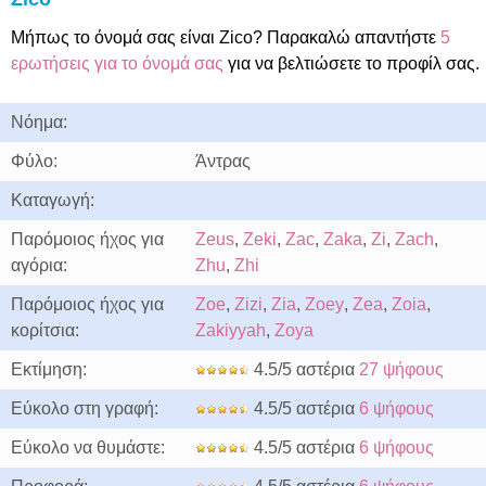
Μήπως το όνομά σας είναι Zico? Παρακαλώ απαντήστε
5
ερωτήσεις για το όνομά σας
για να βελτιώσετε το προφίλ σας.
Νόημα:
Φύλο:
Άντρας
Καταγωγή:
Παρόμοιος ήχος για
Zeus
,
Zeki
,
Zac
,
Zaka
,
Zi
,
Zach
,
αγόρια:
Zhu
,
Zhi
Παρόμοιος ήχος για
Zoe
,
Zizi
,
Zia
,
Zoey
,
Zea
,
Zoia
,
κορίτσια:
Zakiyyah
,
Zoya
Εκτίμηση:
4.5/5 αστέρια
27 ψήφους
Εύκολο στη γραφή:
4.5/5 αστέρια
6 ψήφους
Εύκολο να θυμάστε:
4.5/5 αστέρια
6 ψήφους