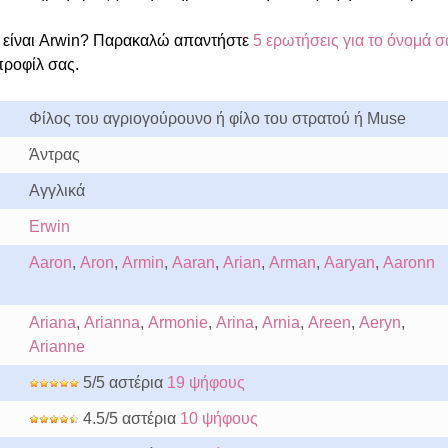
είναι Arwin? Παρακαλώ απαντήστε
5 ερωτήσεις για το όνομά σ
προφίλ σας.
Φίλος του αγριογούρουνο ή φίλο του στρατού ή Muse
Άντρας
Αγγλικά
Erwin
Aaron
,
Aron
,
Armin
,
Aaran
,
Arian
,
Arman
,
Aaryan
,
Aaronn
Ariana
,
Arianna
,
Armonie
,
Arina
,
Arnia
,
Areen
,
Aeryn
,
Arianne
5/5 αστέρια
19 ψήφους
4.5/5 αστέρια
10 ψήφους