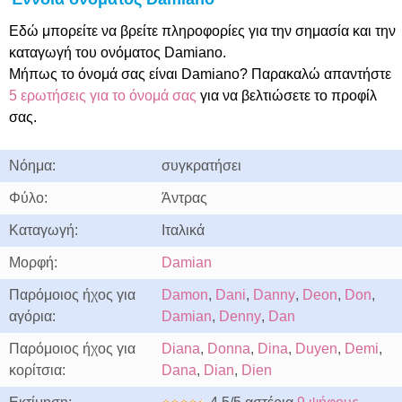
Εδώ μπορείτε να βρείτε πληροφορίες για την σημασία και την
καταγωγή του ονόματος Damiano.
Μήπως το όνομά σας είναι Damiano? Παρακαλώ απαντήστε
5 ερωτήσεις για το όνομά σας
για να βελτιώσετε το προφίλ
σας.
Νόημα:
συγκρατήσει
Φύλο:
Άντρας
Καταγωγή:
Ιταλικά
Μορφή:
Damian
Παρόμοιος ήχος για
Damon
,
Dani
,
Danny
,
Deon
,
Don
,
αγόρια:
Damian
,
Denny
,
Dan
Παρόμοιος ήχος για
Diana
,
Donna
,
Dina
,
Duyen
,
Demi
,
κορίτσια:
Dana
,
Dian
,
Dien