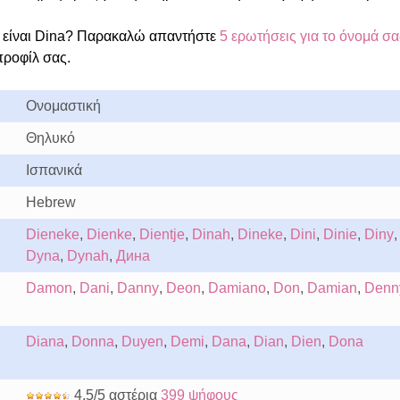
είναι Dina? Παρακαλώ απαντήστε
5 ερωτήσεις για το όνομά σα
προφίλ σας.
Ονομαστική
Θηλυκό
Ισπανικά
Hebrew
Dieneke
,
Dienke
,
Dientje
,
Dinah
,
Dineke
,
Dini
,
Dinie
,
Diny
,
Dyna
,
Dynah
,
Дина
Damon
,
Dani
,
Danny
,
Deon
,
Damiano
,
Don
,
Damian
,
Denn
Diana
,
Donna
,
Duyen
,
Demi
,
Dana
,
Dian
,
Dien
,
Dona
4.5/5 αστέρια
399 ψήφους