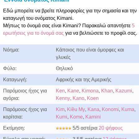
Εδώ μπορείτε να βρείτε πληροφορίες για την σημασία και την
καταγωγή του ονόματος Kimani.
Μήπως το όνομά σας είναι Kimani? Παρακαλώ απαντήστε
5
ερωτήσεις για το όνομά σας
για να βελτιώσετε το προφίλ σας.
Νόημα:
Κάποιος που είναι όμορφες και
γλυκές
Φύλο:
Θηλυκό
Καταγωγή:
Αφρικής και της Αμερικής
Παρόμοιος ήχος για
Ken
,
Kane
,
Kimona
,
Khan
,
Kazumi
,
αγόρια:
Kenny
,
Kano
,
Koen
Παρόμοιος ήχος για
Kim
,
Kiều My
,
Kana
,
Konomi
,
Kuma
,
κορίτσια:
Kumi
,
Kome
,
Kamini
Εκτίμηση:
5/5 αστέρια
20 ψήφους