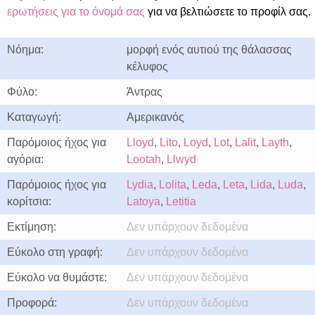
ερωτήσεις για το όνομά σας
για να βελτιώσετε το προφίλ σας.
Νόημα:
μορφή ενός αυτιού της θάλασσας
κέλυφος
Φύλο:
Άντρας
Καταγωγή:
Αμερικανός
Παρόμοιος ήχος για
Lloyd
,
Lito
,
Loyd
,
Lot
,
Lalit
,
Layth
,
αγόρια:
Lootah
,
Llwyd
Παρόμοιος ήχος για
Lydia
,
Lolita
,
Leda
,
Leta
,
Lida
,
Luda
,
κορίτσια:
Latoya
,
Letitia
Εκτίμηση:
Δεν υπάρχουν δεδομένα
Εύκολο στη γραφή:
Δεν υπάρχουν δεδομένα
Εύκολο να θυμάστε:
Δεν υπάρχουν δεδομένα
Προφορά:
Δεν υπάρχουν δεδομένα