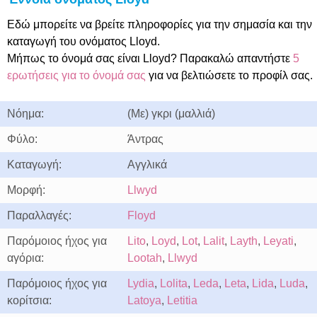
Εδώ μπορείτε να βρείτε πληροφορίες για την σημασία και την
καταγωγή του ονόματος Lloyd.
Μήπως το όνομά σας είναι Lloyd? Παρακαλώ απαντήστε
5
ερωτήσεις για το όνομά σας
για να βελτιώσετε το προφίλ σας.
Νόημα:
(Με) γκρι (μαλλιά)
Φύλο:
Άντρας
Καταγωγή:
Αγγλικά
Μορφή:
Llwyd
Παραλλαγές:
Floyd
Παρόμοιος ήχος για
Lito
,
Loyd
,
Lot
,
Lalit
,
Layth
,
Leyati
,
αγόρια:
Lootah
,
Llwyd
Παρόμοιος ήχος για
Lydia
,
Lolita
,
Leda
,
Leta
,
Lida
,
Luda
,
κορίτσια:
Latoya
,
Letitia