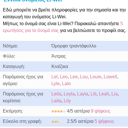
Εδώ μπορείτε να βρείτε πληροφορίες για την σημασία και την
καταγωγή του ονόματος Li-Wei.
Μήπως το όνομά σας είναι Li-Wei? Παρακαλώ απαντήστε
5
ερωτήσεις για το όνομά σας
για να βελτιώσετε το προφίλ σας.
Νόημα:
Όμορφο τριαντάφυλλο
Φύλο:
Άντρας
Καταγωγή:
Κινέζικα
Παρόμοιος ήχος για
Lel
,
Leo
,
Lee
,
Lou
,
Louie
,
Lowell
,
αγόρια:
Lyle
,
Lalo
Παρόμοιος ήχος για
Leila
,
Leyla
,
Layla
,
Lili
,
Leah
,
Lia
,
κορίτσια:
Laila
,
Lily
Εκτίμηση:
4/5 αστέρια
9 ψήφους
Εύκολο στη γραφή:
2.5/5 αστέρια
5 ψήφους