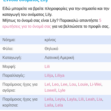
Εδώ μπορείτε να βρείτε πληροφορίες για την σημασία και την
καταγωγή του ονόματος Lily.
Μήπως το όνομά σας είναι Lily? Παρακαλώ απαντήστε
5
ερωτήσεις για το όνομά σας
για να βελτιώσετε το προφίλ σας.
Νόημα:
κρίνος
Φύλο:
Θηλυκό
Καταγωγή:
Λατινική Αμερική
Μορφή:
Lili
Παραλλαγές:
Lilija
,
Liliya
Παρόμοιος ήχος για
Lel
,
Leo
,
Lee
,
Lou
,
Louie
,
Li-Wei
,
αγόρια:
Lowell
,
Lyle
Παρόμοιος ήχος για
Leila
,
Leyla
,
Layla
,
Lili
,
Leah
,
Lia
,
κορίτσια:
Laila
,
Lela