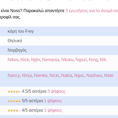
 είναι Noss? Παρακαλώ απαντήστε
5 ερωτήσεις για το όνομά σ
προφίλ σας.
κόρη του Frey
Θηλυκό
Νορβηγός
Nikos
,
Nick
,
Nghi
,
Nemanja
,
Nkuku
,
Ngozi
,
Ning
,
Nik
Nancy
,
Ninja
,
Nienke
,
Nicki
,
Nakia
,
Ngoc
,
Nashwa
,
Nikki
4.5/5 αστέρια
3 ψήφους
5/5 αστέρια
1 ψήφους
4/5 αστέρια
1 ψήφους