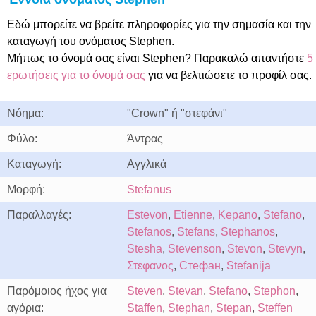
Εδώ μπορείτε να βρείτε πληροφορίες για την σημασία και την
καταγωγή του ονόματος Stephen.
Μήπως το όνομά σας είναι Stephen? Παρακαλώ απαντήστε
5
ερωτήσεις για το όνομά σας
για να βελτιώσετε το προφίλ σας.
Νόημα:
"Crown" ή "στεφάνι"
Φύλο:
Άντρας
Καταγωγή:
Αγγλικά
Μορφή:
Stefanus
Παραλλαγές:
Estevon
,
Etienne
,
Kepano
,
Stefano
,
Stefanos
,
Stefans
,
Stephanos
,
Stesha
,
Stevenson
,
Stevon
,
Stevyn
,
Στεφανος
,
Стефан
,
Stefanija
Παρόμοιος ήχος για
Steven
,
Stevan
,
Stefano
,
Stephon
,
αγόρια:
Staffen
,
Stephan
,
Stepan
,
Steffen