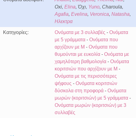
Oxi,
Elina
, Όχι,
Yuno
, Charoula,
Agafia
,
Evelina
,
Veronica
,
Natasha
,
Ηλεκτρα
Κατηγορίες:
Ονόματα με 3 συλλαβές
-
Ονόματα
με 5 γράμματα
-
Ονόματα που
αρχίζουν με M
-
Ονόματα που
θυμούνται με ευκολία
-
Ονόματα με
χαμηλότερη βαθμολογία
-
Ονόματα
κοριτσιών που αρχίζουν με M
-
Ονόματα με τις περισσότερες
ψήφους
-
Ονόματα κοριτσιών
δύσκολα στη προφορά
-
Ονόματα
μωρών (κοριτσιών) με 5 γράμματα
-
Ονόματα μωρών (κοριτσιών) με 3
συλλαβές