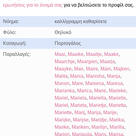
ερωτήσεις για το όνομά σας
για να βελτιώσετε το προφίλ σας.
Νόημα:
καλλίγραμμη καθαρίσετε
Φύλο:
Θηλυκό
Καταγωγή:
Πορτογάλος
Παραλλαγές:
Maai
,
Maaike
,
Maaitje
,
Maake
,
Maarchje
,
Maargien
,
Maarja
,
Maayke
,
Mair
,
Maire
,
Mairi
,
Majken
,
Malita
,
Mania
,
Manisha
,
Manja
,
Manon
,
Mare
,
Mareesa
,
Maresa
,
Marianka
,
Marica
,
Marie
,
Marieke
,
Mariel
,
Mariela
,
Mariella
,
Marielle
,
Mariet
,
Marieta
,
Marietje
,
Marietta
,
Mariette
,
Marij
,
Marija
,
Marije
,
Marijke
,
Marijse
,
Marijtje
,
Marika
,
Marike
,
Mariken
,
Marilijn
,
Marilla
,
Marion
,
Mariquita
,
Maris
,
Marisa
,