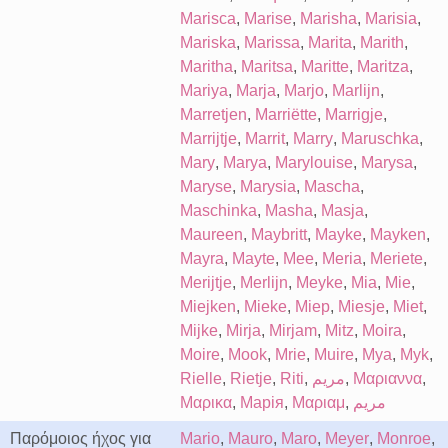
Marisca
,
Marise
,
Marisha
,
Marisia
,
Mariska
,
Marissa
,
Marita
,
Marith
,
Maritha
,
Maritsa
,
Maritte
,
Maritza
,
Mariya
,
Marja
,
Marjo
,
Marlijn
,
Marretjen
,
Marriëtte
,
Marrigje
,
Marrijtje
,
Marrit
,
Marry
,
Maruschka
,
Mary
,
Marya
,
Marylouise
,
Marysa
,
Maryse
,
Marysia
,
Mascha
,
Maschinka
,
Masha
,
Masja
,
Maureen
,
Maybritt
,
Mayke
,
Mayken
,
Mayra
,
Mayte
,
Mee
,
Meria
,
Meriete
,
Merijtje
,
Merlijn
,
Meyke
,
Mia
,
Mie
,
Miejken
,
Mieke
,
Miep
,
Miesje
,
Miet
,
Mijke
,
Mirja
,
Mirjam
,
Mitz
,
Moira
,
Moire
,
Mook
,
Mrie
,
Muire
,
Mya
,
Myk
,
Rielle
,
Rietje
,
Riti
,
مريم
,
Μαριαννα
,
Μαρικα
,
Марія
,
Μαριαμ
,
مریم
Παρόμοιος ήχος για
Mario
,
Mauro
,
Maro
,
Meyer
,
Monroe
,