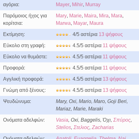
αγόρια:
Mayer
,
Mihir
,
Murray
Παρόμοιος ήχος για
Mary
,
Marie
,
Maira
,
Mira
,
Mara
,
κορίτσια:
Marwa
,
Mayar
,
Maura
Εκτίμηση:
4/5 αστέρια
13 ψήφους
Εύκολο στη γραφή:
4.5/5 αστέρια
11 ψήφους
Εύκολο να θυμάστε:
4.5/5 αστέρια
11 ψήφους
Προφορά:
4.5/5 αστέρια
11 ψήφους
Αγγλική προφορά:
4.5/5 αστέρια
13 ψήφους
Γνώμη από ξένους:
4.5/5 αστέρια
13 ψήφους
Ψευδώνυμα:
Mary, Oxi, Mario, Maro, Goji Beri,
Mariaz, Marie, Maraki
Ονόματα αδελφών:
Vasia
, Oxi, Baggelis, Όχι,
Σπύρος
,
Stelios
,
Στελιος
,
Zacharias
Ονόματα αδελφών:
Anatoli
,
Euaggelia
,
Thelma
,
Nai
,